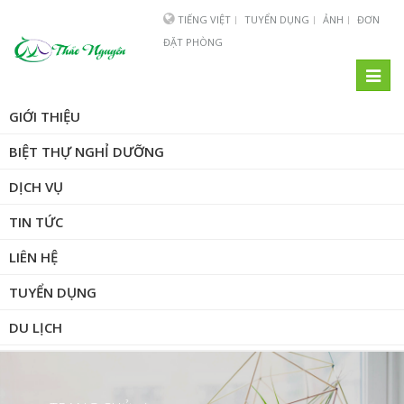
TIẾNG VIỆT
TUYỂN DỤNG
ẢNH
ĐƠN
ĐẶT PHÒNG
Toggl
naviga
GIỚI THIỆU
BIỆT THỰ NGHỈ DƯỠNG
DỊCH VỤ
TIN TỨC
LIÊN HỆ
TUYỂN DỤNG
DU LỊCH