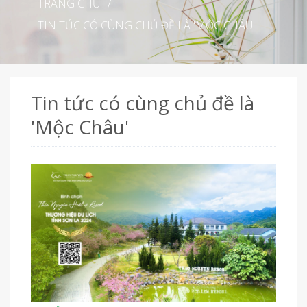
TRANG CHỦ
/
TIN TỨC CÓ CÙNG CHỦ ĐỀ LÀ 'MỘC CHÂU'
Tin tức có cùng chủ đề là
'Mộc Châu'