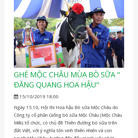
GHÉ MỘC CHÂU MÙA BÒ SỮA "
ĐĂNG QUANG HOA HẬU"
15/10/2019 18:00
Ngày 15.10, Hội thi Hoa hậu Bò sữa Mộc Châu do
Công ty cổ phần Giống bò sữa Mộc Châu (Mộc Châu
Milk) tổ chức, có chủ đề Thiên đường bò sữa trên
đất Việt, với ý nghĩa tôn vinh thiên nhiên và con
người Mộc Châu, hướng đến đẩy mạnh việc phát