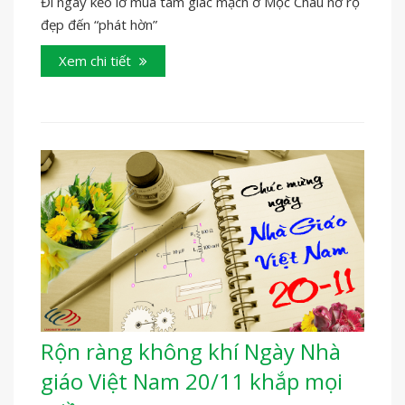
Đi ngay kẻo lỡ mùa tam giác mạch ở Mộc Châu nở rộ
đẹp đến “phát hờn”
Xem chi tiết
Rộn ràng không khí Ngày Nhà
giáo Việt Nam 20/11 khắp mọi